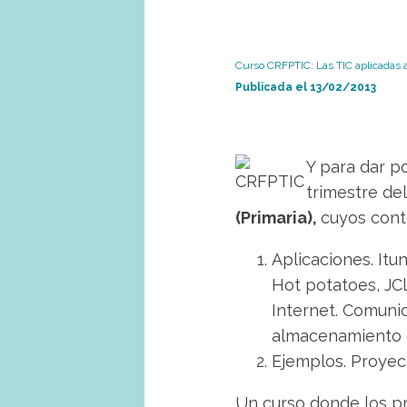
Curso CRFPTIC: Las TIC aplicadas a 
Publicada el
13/02/2013
Y para dar p
trimestre del
(Primaria),
cuyos cont
Aplicaciones. Itu
Hot potatoes, JCl
Internet. Comuni
almacenamiento 
Ejemplos. Proyect
Un curso donde los pr