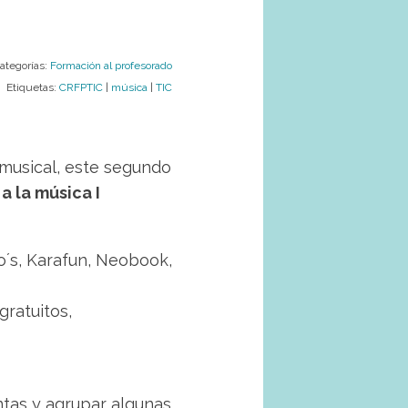
ategorías:
Formación al profesorado
Etiquetas:
CRFPTIC
|
música
|
TIC
 musical, este segundo
a la música I
o´s, Karafun, Neobook,
ratuitos,
tas y agrupar algunas