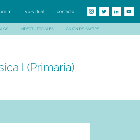
bre mí
yo-virtual
contacto
ULOS
VIDEOTUTORIALES
CAJÓN DE-SASTRE
ca I (Primaria)