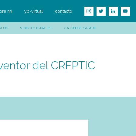
bre mí
yo-virtual
contacto
ULOS
VIDEOTUTORIALES
CAJÓN DE-SASTRE
ventor del CRFPTIC