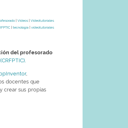
rofesorado
|
Vídeos
|
Videotutoriales
RFPTIC
|
tecnología
|
videotutoriales
ción del profesorado
 (CRFPTIC).
AppInventor
,
los docentes que
y crear sus propias