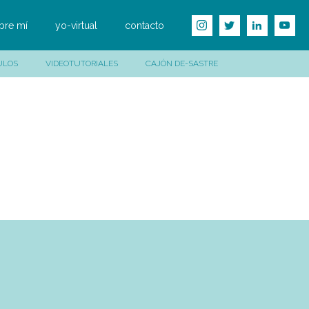
bre mí
yo-virtual
contacto
ULOS
VIDEOTUTORIALES
CAJÓN DE-SASTRE