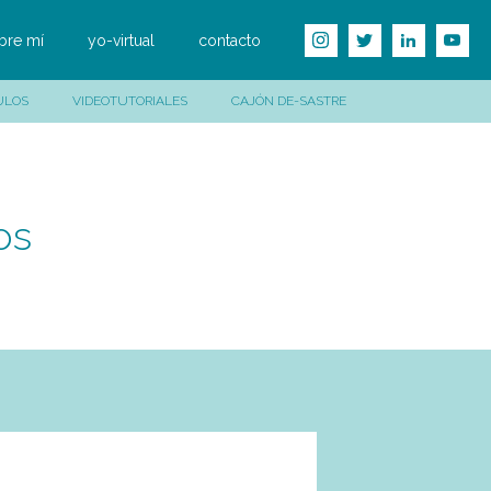
bre mí
yo-virtual
contacto
ULOS
VIDEOTUTORIALES
CAJÓN DE-SASTRE
os