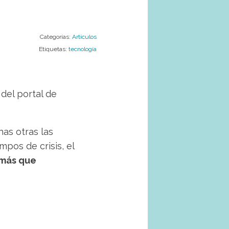
Categorías:
Artículos
Etiquetas:
tecnología
l
del portal de
as otras las
pos de crisis, el
 más que