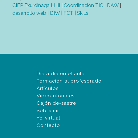
CIFP Txurdinaga LHII
|
Coordinación TIC
|
DAW
|
desarrollo web
|
DIW
|
FCT
|
Skills
Día a día en el aula
Formación al profesorado
Artículos
Videotutoriales
Cajón de-sastre
Sobre mí
Yo-virtual
Contacto