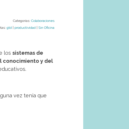
Categorías:
Colaboraciones
tas:
gtd
|
productividad
|
Sin Oficina
e los
sistemas de
l conocimiento y del
educativos.
lguna vez tenía que