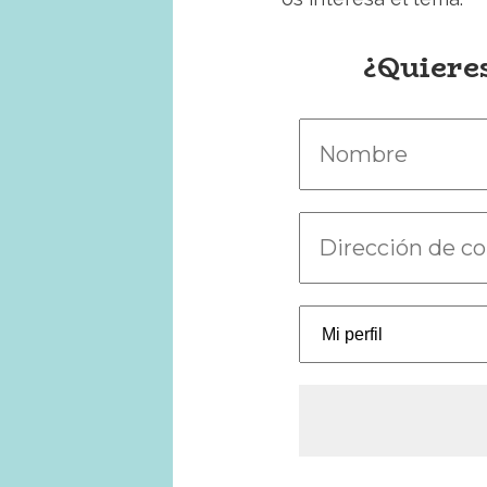
¿Quieres
Nombre
Dirección
de
correo
electrónico
*
Mi
perfil