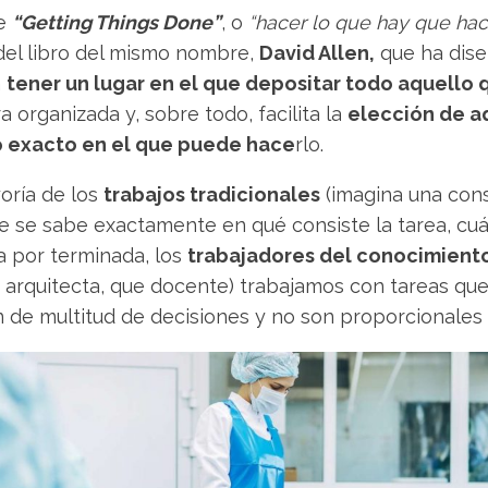
de
“Getting Things Done”
, o
“hacer lo que hay que hac
del libro del mismo nombre,
David Allen,
que ha dise
a
tener un lugar en el que depositar todo aquello q
organizada y, sobre todo, facilita la
elección de a
 exacto en el que puede hace
rlo.
yoría de los
trabajos tradicionales
(imagina una con
e se sabe exactamente en qué consiste la tarea, cuá
a por terminada, los
trabajadores del conocimient
 arquitecta, que docente) trabajamos con tareas que 
e multitud de decisiones y no son proporcionales a