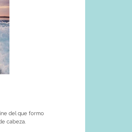
line del que formo
o de cabeza.