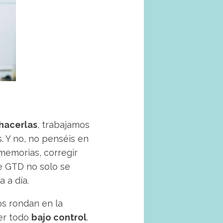
hacerlas
, trabajamos
. Y no, no penséis en
 memorias, corregir
e GTD no solo se
 a día.
s rondan en la
er todo
bajo control
.