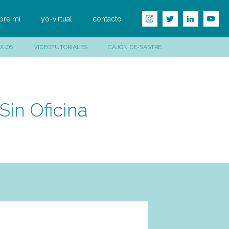
bre mí
yo-virtual
contacto
ULOS
VIDEOTUTORIALES
CAJÓN DE-SASTRE
in Oficina