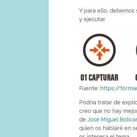
Y para ello, debemos 
y ejecutar.
Fuente:
https://form
Podría tratar de expli
creo que no hay mejor
de
José Miguel Bolíva
quien os hablaré en s
os interesa el tema.