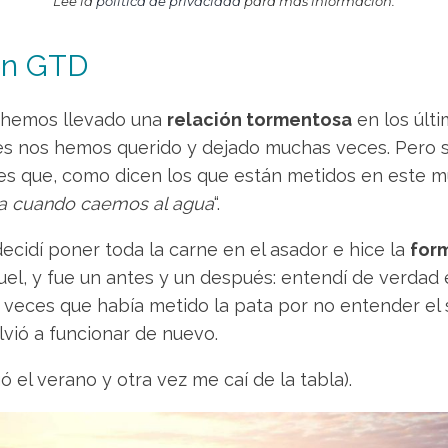
Lee la
política de privacidad
para más información.
con GTD
o hemos llevado una
relación tormentosa
en los últ
es nos hemos querido y dejado muchas veces. Pero 
 es que, como dicen los que están metidos en este mu
bla cuando caemos al agua
“.
ecidí poner toda la carne en el asador e hice la
form
uel, y fue un antes y un después: entendí de verdad
s veces que había metido la pata por no entender el 
vió a funcionar de nuevo.
gó el verano y otra vez me caí de la tabla).