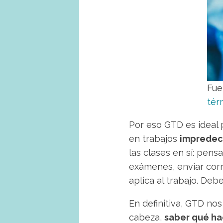
Fue
tér
Por eso GTD es ideal 
en trabajos
impredec
las clases en sí: pens
exámenes, enviar corr
aplica al trabajo. Deb
En definitiva, GTD no
cabeza,
saber qué ha