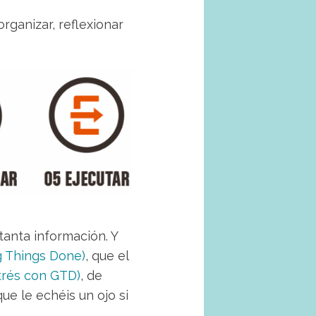
organizar, reflexionar
tanta información. Y
g Things Done)
, que el
strés con GTD)
, de
ue le echéis un ojo si